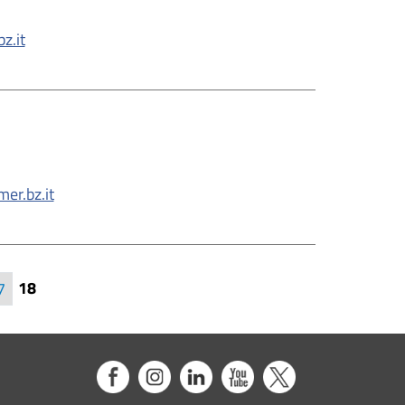
z.it
er.bz.it
nummerierung
18
7