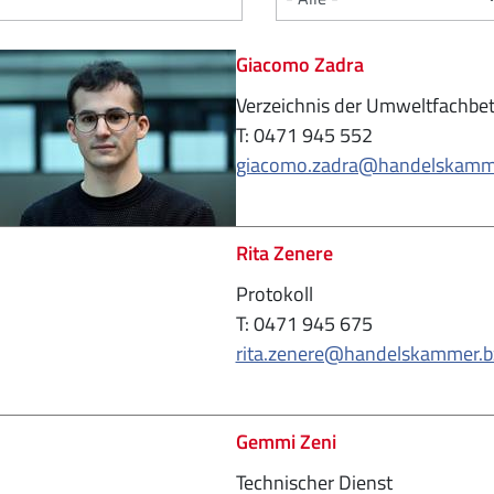
Giacomo Zadra
Verzeichnis der Umweltfachbet
T: 0471 945 552
giacomo.zadra@handelskammer
Rita Zenere
Protokoll
T: 0471 945 675
rita.zenere@handelskammer.bz
Gemmi Zeni
Technischer Dienst