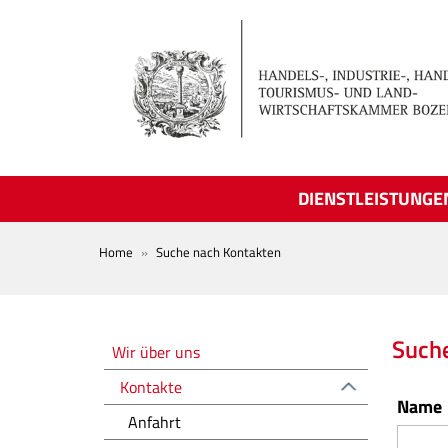
Skip to main content
DIENSTLEISTUNGE
BREADCRUMB
Home
Suche nach Kontakten
Chi siamo
Such
Wir über uns
Kontakte
Name
Anfahrt