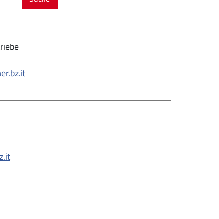
riebe
.bz.it
.it