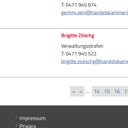
T: 0471 945 674
gemmi.zeni@handelskammer.b
Brigitte Zöschg
Verwaltungsstrafen
T: 0471 945 522
brigitte.zoeschg@handelskamm
Seiten
First page
Vorherige Seite
…
«
‹‹
14
15
16
1
Menu footer
Impressum
Privacy