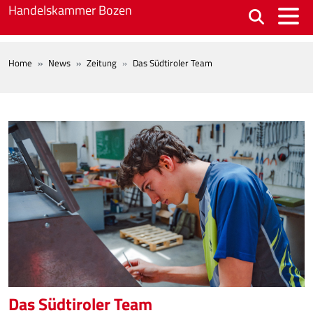
Skip to main content
Handelskammer Bozen
BREADCRUMB
Home
News
Zeitung
Das Südtiroler Team
Das Südtiroler Team