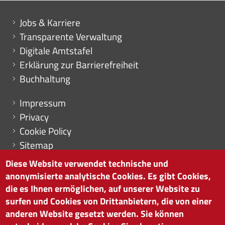
Mini menu di servizio
Jobs & Karriere
Transparente Verwaltung
Digitale Amtstafel
Erklärung zur Barrierefreiheit
Buchhaltung
Menu footer
Impressum
Privacy
Cookie Policy
Sitemap
Cookie-Einstellungen
Diese Website verwendet technische und
anonymisierte analytische Cookies. Es gibt Cookies,
die es Ihnen ermöglichen, auf unserer Website zu
surfen und Cookies von Drittanbietern, die von einer
HANDELSKAMMER BOZEN
anderen Website gesetzt werden. Sie können
Südtiroler Straße 60 | I-39100 Bozen