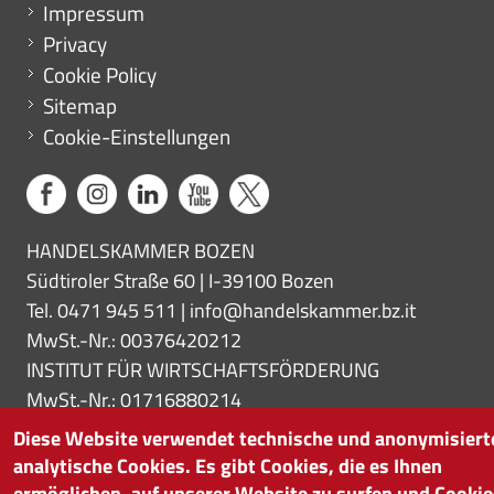
Menu footer
Impressum
Privacy
Cookie Policy
Sitemap
Cookie-Einstellungen
HANDELSKAMMER BOZEN
Südtiroler Straße 60 | I-39100 Bozen
Tel. 0471 945 511 |
info@handelskammer.bz.it
MwSt.-Nr.: 00376420212
INSTITUT FÜR WIRTSCHAFTSFÖRDERUNG
MwSt.-Nr.: 01716880214
Diese Website verwendet technische und anonymisiert
analytische Cookies. Es gibt Cookies, die es Ihnen
ermöglichen, auf unserer Website zu surfen und Cookie