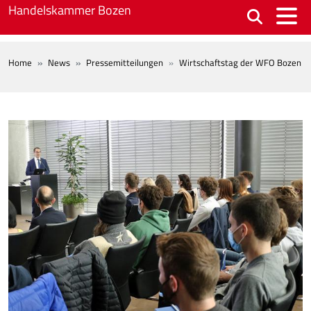
Skip to main content
Handelskammer Bozen
BREADCRUMB
Home
News
Pressemitteilungen
Wirtschaftstag der WFO Bozen