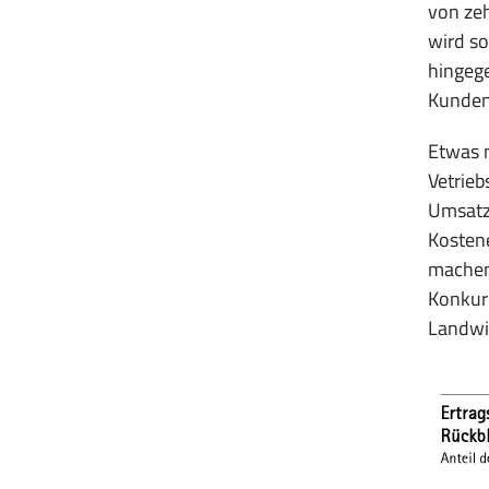
von zeh
wird so
hingege
Kunden,
Etwas m
Vetrieb
Umsatzv
Kosten
machen 
Konkurr
Landwi