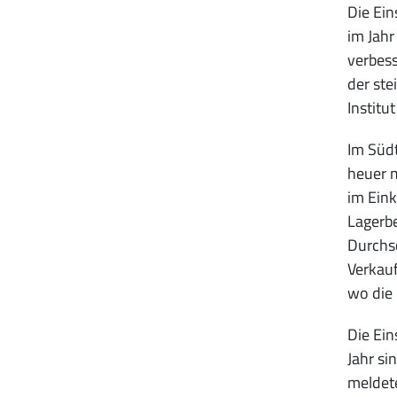
Die Ein
im Jahr
verbess
der st
Institu
Im Südt
heuer m
im Eink
Lagerbe
Durchsc
Verkauf
wo die 
Die Ei
Jahr si
meldet