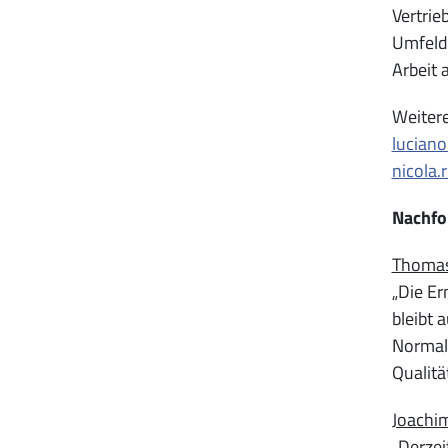
Vertrie
Umfeld 
Arbeit
Weitere
lucian
nicola.
Nachfo
Thomas
„Die Er
bleibt 
Normalm
Qualität
Joachim
„Derzei