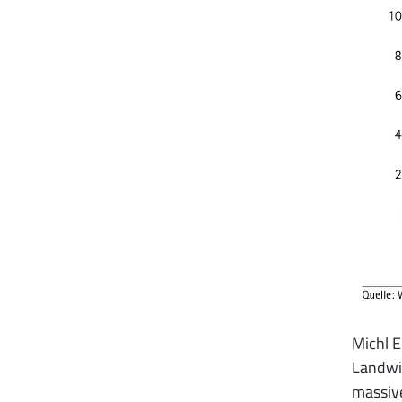
Michl E
Landwir
massive