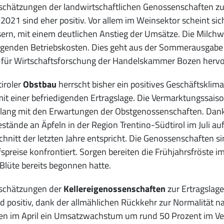
schätzungen der landwirtschaftlichen Genossenschaften zu
 2021 sind eher positiv. Vor allem im Weinsektor scheint sich
ern, mit einem deutlichen Anstieg der Umsätze. Die Milchwi
eigenden Betriebskosten. Dies geht aus der Sommerausgabe
t für Wirtschaftsforschung der Handelskammer Bozen hervo
iroler
Obstbau
herrscht bisher ein positives Geschäftskli
it einer befriedigenden Ertragslage. Die Vermarktungssaison
lang mit den Erwartungen der Obstgenossenschaften. Dank 
stände an Äpfeln in der Region Trentino-Südtirol im Juli a
hnitt der letzten Jahre entspricht. Die Genossenschaften 
spreise konfrontiert. Sorgen bereiten die Frühjahrsfröste im
Blüte bereits begonnen hatte.
nschätzungen der
Kellereigenossenschaften
zur Ertragslag
nd positiv, dank der allmählichen Rückkehr zur Normalität 
en im April ein Umsatzwachstum um rund 50 Prozent im Ve