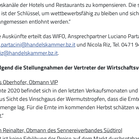
bskanäle der Hotels und Restaurants zu kompensieren. Die
ist der Schlüssel, um wettbewerbsfähig zu bleiben und sich
 angemessen entlohnt werden.“
 Auskünfte erteilt das WIFO, Ansprechpartner Luciano Partac
o.partacini@handelskammer.bz.it
und Nicola Riz, Tel. 0471 9
riz@handelskammer.bz.it
.
lgend die Stellungnahmen der Vertreter der Wirtschafts
 Oberhofer, Obmann VIP
nte 2020 befindet sich in den letzten Verkaufsmonaten und i
aus Sicht des Vinschgaus der Wermutstropfen, dass die Ern
enge lag. Für die Ernte im kommenden Herbst schätzen wi
.“
 Reinalter, Obmann des Sennereiverbandes Südtirol
t ist keine Erhöhung der Preise auf dem Markt durchsetzba