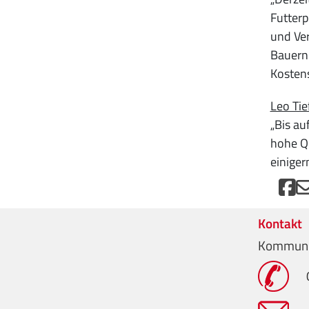
Futterp
und Ver
Bauern 
Kostens
Leo Tie
„Bis au
hohe Qu
einiger
Kontakt
Kommuni