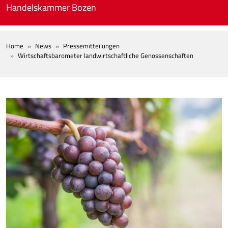
Skip to main content
Handelskammer Bozen
BREADCRUMB
Home
News
Pressemitteilungen
Wirtschaftsbarometer landwirtschaftliche Genossenschaften