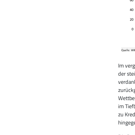
Im ver
der ste
verdank
zurückg
Wettbew
im Tief
zu Kred
hingege