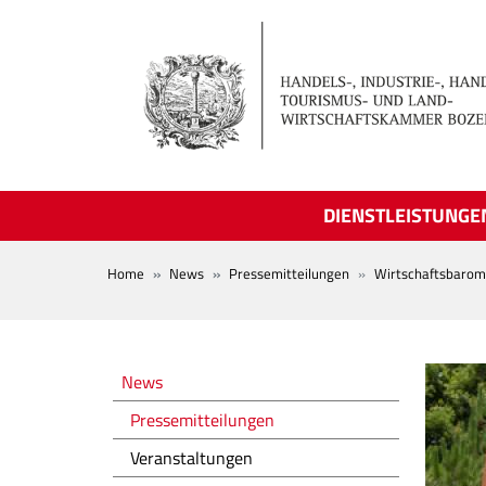
Skip to main content
DIENSTLEISTUNGE
BREADCRUMB
Home
News
Pressemitteilungen
Wirtschaftsbaro
Novità
News
Pressemitteilungen
Veranstaltungen