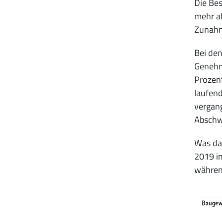
Die Bes
mehr al
Zunahm
Bei den
Genehm
Prozent
laufend
vergang
Abschw
Was das
2019 im
während