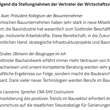
lgend die Stellungnahmen der Vertreter der Wirtschafts
 Auer, Präsident Kollegium der Bauunternehmer
imischen Bauunternehmen haben sehr stark in neue Mitarbe
ert; die Bauindustrie hat wesentlich zum Südtiroler Beschä
ge, motivierte Arbeitskräfte. Diese Bereitschaft, in die Zuk
entlichen Hand: strategische Infrastrukturprojekte und B
Gruber, Obmann der Baugruppe im lvh
dtiroler Bauhandwerk erfährt immer mehr Vertrauen von K
achwissen und unsere kompetente Beratung werden sehr ges
aftliche Ergebnisse zur Folge, sondern macht die Baubranch
sant. Dank vieler neuer Technologien werden Berufe im Bau i
o Lazzarini, Sprecher CNA-SHV Costruzioni
nsolidierung des positiven Trends im Bausektor erfordert d
orschuss auf die staatlichen Steuerabzüge für Sanierunge