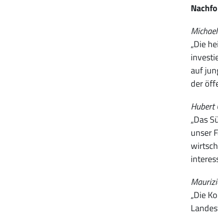
Nachfo
Michael
„Die he
investi
auf jun
der öff
Hubert 
„Das Sü
unser F
wirtsch
interes
Maurizi
„Die Ko
Landesv