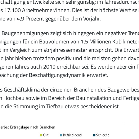
chäftigung entwickelte sich sehr günstig: im Jahresdurchs
s 17.100 Arbeitnehmer/innen. Dies ist der höchste Wert seit
e von 4,9 Prozent gegenüber dem Vorjahr.
 Baugenehmigungen zeigt sich hingegen ein negativer Tren
igungen für ein Bauvolumen von 1,5 Millionen Kubikmetern
 im Vergleich zum Vorjahressemester entspricht. Die Erwa
e Jahr bleiben trotzdem positiv und die meisten gehen da
enen Jahres auch 2019 erreichbar sei. Es werden aber ein 
ächung der Beschäftigungsdynamik erwartet.
 Geschäftsklima der einzelnen Branchen des Baugewerbes be
 Hochbau sowie im Bereich der Bauinstallation und Fertig
 die Stimmung im Tiefbau etwas bescheidener ist.