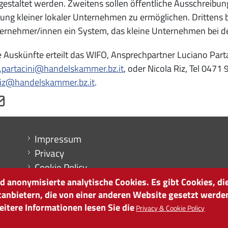
gestaltet werden. Zweitens sollen öffentliche Ausschreibun
gung kleiner lokaler Unternehmen zu ermöglichen. Drittens 
ernehmer/innen ein System, das kleine Unternehmen bei de
 Auskünfte erteilt das WIFO, Ansprechpartner Luciano Partac
o.partacini@handelskammer.bz.it
, oder Nicola Riz, Tel 0471
riz@handelskammer.bz.it
.
Menu footer
Impressum
Privacy
Cookie Policy
Sitemap
 anonymisierte analytische Cookies. Es gibt Cookies, die
tanbietern, die von einer anderen Website gesetzt werde
Cookie-Einstellungen
itere Informationen lesen Sie die
Privacy & Cookie Policy