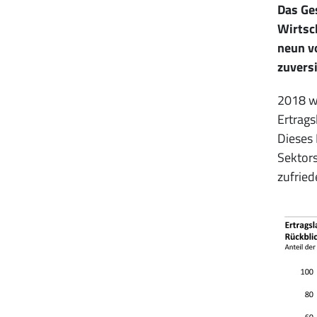
Das Ge
Wirtsc
neun v
zuversi
2018 wa
Ertrags
Dieses 
Sektor
zufried