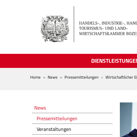
Skip to main content
DIENSTLEISTUNGE
BREADCRUMB
Home
News
Pressemitteilungen
Wirtschaftlicher 
Novità
News
Pressemitteilungen
Veranstaltungen