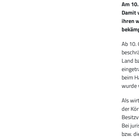
Am 10. 
Damit w
ihren 
bekämp
Ab 10. 
beschrä
Land bz
eingetr
beim Ha
wurde 
Als wir
der Kör
Besitzv
Bei jur
bzw. di