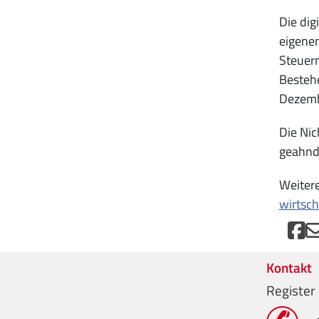
Die dig
eigene
Steuer
Besteh
Dezembe
Die Nic
geahnd
Weitere
wirtsc
Kontakt
Register 