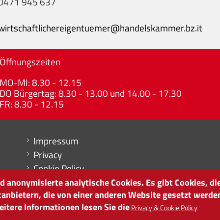
0471 945 637
wirtschaftlichereigentuemer@handelskammer.bz.it
Öffnungszeiten
MO-MI: 8.30 - 12.15
DO Bürgertag: 8.30 - 13.00 und 14.00 - 17.30
FR: 8.30 - 12.15
Menu footer
Impressum
Privacy
Cookie Policy
Sitemap
 anonymisierte analytische Cookies. Es gibt Cookies, die
tanbietern, die von einer anderen Website gesetzt werde
Cookie-Einstellungen
itere Informationen lesen Sie die
Privacy & Cookie Policy