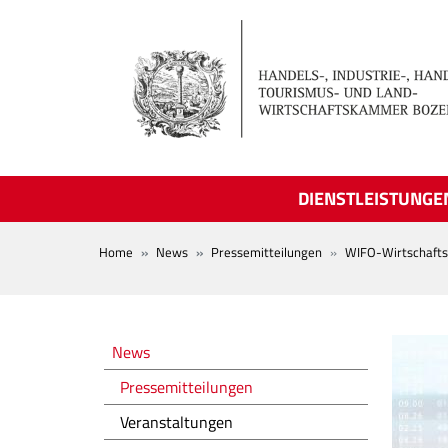
Skip to main content
DIENSTLEISTUNGE
BREADCRUMB
Home
News
Pressemitteilungen
WIFO-Wirtschaft
Novità
News
Pressemitteilungen
Veranstaltungen