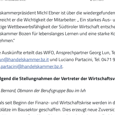
kammerpräsident Michl Ebner ist über die wiedergefundene 
reicht er die Wichtigkeit der Mitarbeiter: „ Ein starkes Aus-
ige Wettbewerbsfähigkeit der Südtiroler Wirtschaft entsch
skammer Bozen für lebenslanges Lernen und eine starke K
ehmen.“
 Auskünfte erteilt das WIFO, Ansprechpartner Georg Lun, Te
lun@handelskammer.bz.it
und Luciano Partacini, Tel. 0471 
o.partacini@handelskammer.bz.it
.
lgend die Stellungnahmen der Vertreter der Wirtschafts
Bernard, Obmann der Berufsgruppe Bau im lvh
ls seit Beginn der Finanz- und Wirtschaftskrise werden in
plätze im Bausektor geschaffen. Dies erzeugt neue Zuversicht