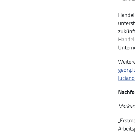
Handels
unterst
zukünft
Handel
Untern
Weitere
georg.
lucian
Nachfo
Markus 
„Erstma
Arbeits