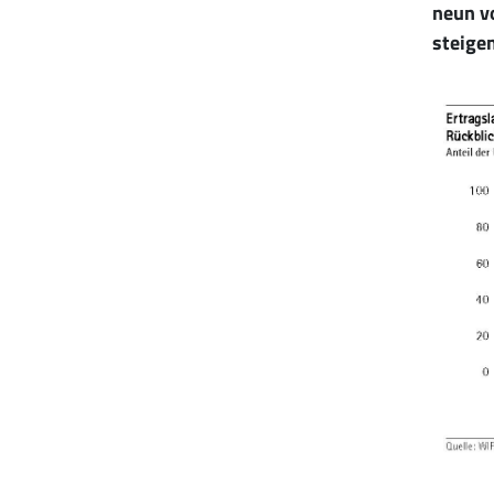
neun v
steigen