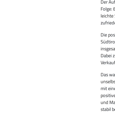
Der Auf
Folge: 
leichte
zufried
Die po
Südtiro
insgesa
Dabei z
Verkauf
Das wa
unselbs
mit ein
positiv
und Ma
stabil 