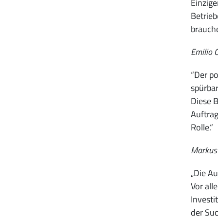
Einzige
Betrieb
brauche
Emilio 
“Der po
spürbar
Diese B
Auftrag
Rolle.“
Markus 
„Die Au
Vor all
Investi
der Suc