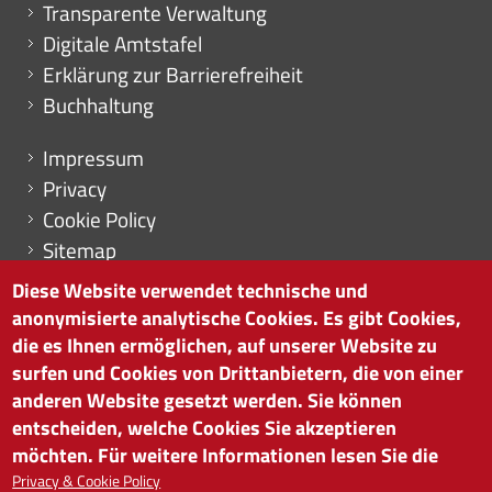
Transparente Verwaltung
Digitale Amtstafel
Erklärung zur Barrierefreiheit
Buchhaltung
Menu footer
Impressum
Privacy
Cookie Policy
Sitemap
Cookie-Einstellungen
Diese Website verwendet technische und
anonymisierte analytische Cookies. Es gibt Cookies,
die es Ihnen ermöglichen, auf unserer Website zu
surfen und Cookies von Drittanbietern, die von einer
HANDELSKAMMER BOZEN
anderen Website gesetzt werden. Sie können
Südtiroler Straße 60 | I-39100 Bozen
entscheiden, welche Cookies Sie akzeptieren
Tel. 0471 945 511 |
info@handelskammer.bz.it
möchten. Für weitere Informationen lesen Sie die
Privacy & Cookie Policy
MwSt.-Nr.: 00376420212