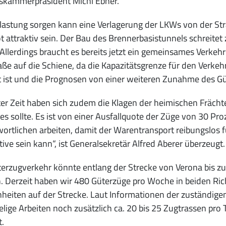
skammerpräsident Michl Ebner.
lastung sorgen kann eine Verlagerung der LKWs von der Str
 attraktiv sein. Der Bau des Brennerbasistunnels schreitet 
Allerdings braucht es bereits jetzt ein gemeinsames Verkeh
aße auf die Schiene, da die Kapazitätsgrenze für den Ver
t ist und die Prognosen von einer weiteren Zunahme des G
zter Zeit haben sich zudem die Klagen der heimischen Frächte
 es sollte. Es ist von einer Ausfallquote der Züge von 30 P
ortlichen arbeiten, damit der Warentransport reibungslos 
tive sein kann“, ist Generalsekretär Alfred Aberer überzeugt.
terzugverkehr könnte entlang der Strecke von Verona bis 
 Derzeit haben wir 480 Güterzüge pro Woche in beiden Ric
heiten auf der Strecke. Laut Informationen der zuständi
elige Arbeiten noch zusätzlich ca. 20 bis 25 Zugtrassen pro
.