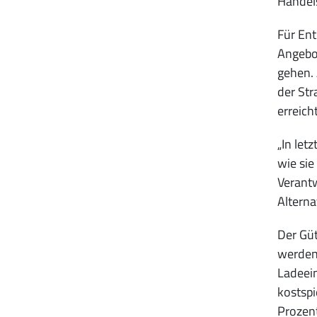
Handel
Für Ent
Angebot
gehen. 
der Str
erreich
„In let
wie sie
Verantw
Alterna
Der Gü
werden.
Ladeein
kostspi
Prozent