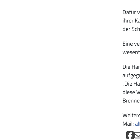
Dafür 
ihrer K
der Sch
Eine ve
wesentl
Die Han
aufgegr
„Die Ha
diese 
Brenner
Weitere
Mail:
al