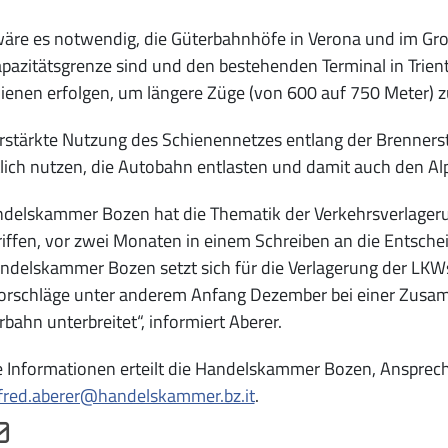
wäre es notwendig, die Güterbahnhöfe in Verona und im G
apazitätsgrenze sind und den bestehenden Terminal in Trie
ienen erfolgen, um längere Züge (von 600 auf 750 Meter) z
rstärkte Nutzung des Schienennetzes entlang der Brenners
ich nutzen, die Autobahn entlasten und damit auch den Al
delskammer Bozen hat die Thematik der Verkehrsverlagerun
iffen, vor zwei Monaten in einem Schreiben an die Entsc
ndelskammer Bozen setzt sich für die Verlagerung der LKWs
Vorschläge unter anderem Anfang Dezember bei einer Zusa
bahn unterbreitet“, informiert Aberer.
 Informationen erteilt die Handelskammer Bozen, Ansprechp
fred.aberer@handelskammer.bz.it
.