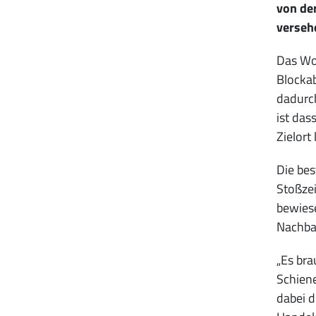
von der
verseh
Das Woc
Blockab
dadurch
ist das
Zielort
Die bes
Stoßze
bewiese
Nachbar
„Es bra
Schien
dabei d