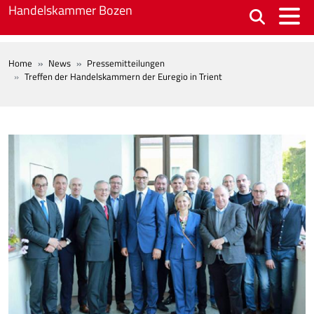
Skip to main content
Handelskammer Bozen
BREADCRUMB
Home
News
Pressemitteilungen
Treffen der Handelskammern der Euregio in Trient