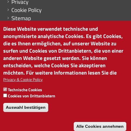
Privacy
Cookie Policy
Sitemap
Cookie-Einstellungen
Diese Website verwendet technische und
anonymisierte analytische Cookies. Es gibt Cookies,
die es Ihnen ermöglichen, auf unserer Website zu
surfen und Cookies von Drittanbietern, die von einer
HANDELSKAMMER BOZEN
anderen Website gesetzt werden. Sie können
Südtiroler Straße 60 | I-39100 Bozen
entscheiden, welche Cookies Sie akzeptieren
Tel. 0471 945 511 |
info@handelskammer.bz.it
möchten. Für weitere Informationen lesen Sie die
Privacy & Cookie Policy
MwSt.-Nr.: 00376420212
INSTITUT FÜR WIRTSCHAFTSFÖRDERUNG
Technische Cookies
MwSt.-Nr.: 01716880214
Cookies von Drittanbietern
Auswahl bestätigen
Alle Cookies annehmen