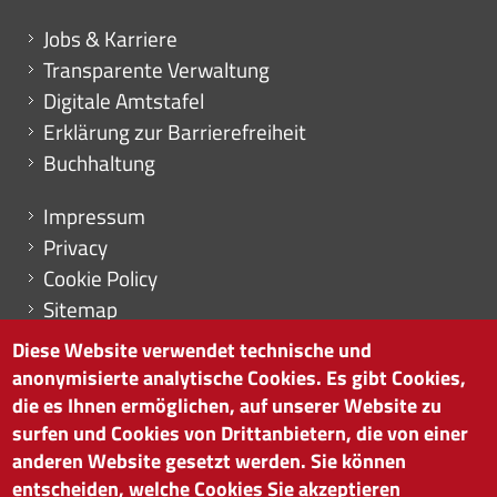
Mini menu di servizio
Jobs & Karriere
Transparente Verwaltung
Digitale Amtstafel
Erklärung zur Barrierefreiheit
Buchhaltung
Menu footer
Impressum
Privacy
Cookie Policy
Sitemap
Cookie-Einstellungen
Diese Website verwendet technische und
anonymisierte analytische Cookies. Es gibt Cookies,
die es Ihnen ermöglichen, auf unserer Website zu
surfen und Cookies von Drittanbietern, die von einer
HANDELSKAMMER BOZEN
anderen Website gesetzt werden. Sie können
Südtiroler Straße 60 | I-39100 Bozen
entscheiden, welche Cookies Sie akzeptieren