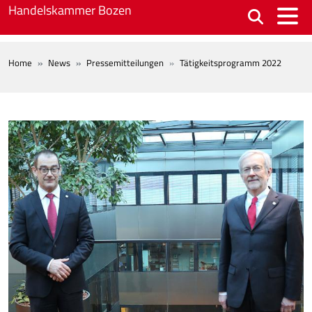
Skip to main content
Handelskammer Bozen
BREADCRUMB
Home
News
Pressemitteilungen
Tätigkeitsprogramm 2022