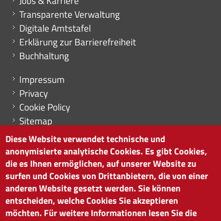
Jobs & Karriere
Transparente Verwaltung
Digitale Amtstafel
Erklärung zur Barrierefreiheit
Buchhaltung
Menu footer
Impressum
Privacy
Cookie Policy
Sitemap
Cookie-Einstellungen
Diese Website verwendet technische und
anonymisierte analytische Cookies. Es gibt Cookies,
die es Ihnen ermöglichen, auf unserer Website zu
surfen und Cookies von Drittanbietern, die von einer
HANDELSKAMMER BOZEN
anderen Website gesetzt werden. Sie können
Südtiroler Straße 60 | I-39100 Bozen
entscheiden, welche Cookies Sie akzeptieren
Tel. 0471 945 511 |
info@handelskammer.bz.it
möchten. Für weitere Informationen lesen Sie die