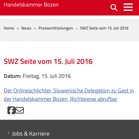
Skip to main content
Handelskammer Bozen
BREADCRUMB
Home
News
Pressemitteilungen
SWZ Seite vom 15. Juli 2016
SWZ Seite vom 15. Juli 2016
Datum
Freitag, 15. Juli 2016
Der Onlineschlichter, Slowenische Delegation zu Gast in
der Handelskammer Bozen, Richtpreise abrufbar
Mini menu di servizio
Jobs & Karriere