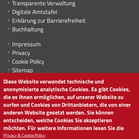
Transparente Verwaltung
Digitale Amtstafel
Erklärung zur Barrierefreiheit
Buchhaltung
Menu footer
Impressum
Privacy
Cookie Policy
Sitemap
Cookie-Einstellungen
Diese Website verwendet technische und
anonymisierte analytische Cookies. Es gibt Cookies,
die es Ihnen ermöglichen, auf unserer Website zu
surfen und Cookies von Drittanbietern, die von einer
HANDELSKAMMER BOZEN
anderen Website gesetzt werden. Sie können
Südtiroler Straße 60 | I-39100 Bozen
entscheiden, welche Cookies Sie akzeptieren
Tel. 0471 945 511 |
info@handelskammer.bz.it
möchten. Für weitere Informationen lesen Sie die
MwSt.-Nr.: 00376420212
Privacy & Cookie Policy