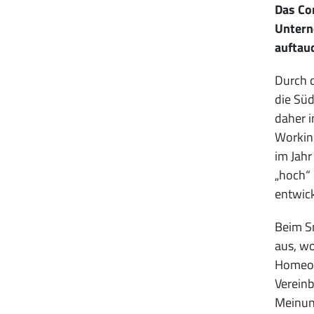
Das Cor
Untern
auftau
Durch d
die Süd
daher i
Working
im Jahr
„hoch“ 
entwick
Beim Sm
aus, wo
Homeoff
Vereinb
Meinung