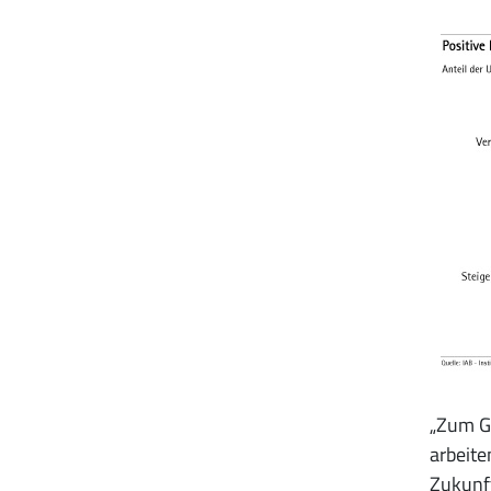
„Zum Gl
arbeite
Zukunft