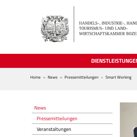
Skip to main content
DIENSTLEISTUNGE
BREADCRUMB
Home
News
Pressemitteilungen
Smart Working
Novità
News
Pressemitteilungen
Veranstaltungen