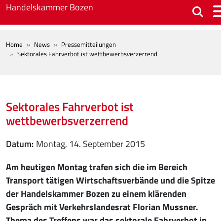
Skip to main content
Handelskammer Bozen
BREADCRUMB
Home
News
Pressemitteilungen
Sektorales Fahrverbot ist wettbewerbsverzerrend
Sektorales Fahrverbot ist
wettbewerbsverzerrend
Datum
Montag, 14. September 2015
Am heutigen Montag trafen sich die im Bereich
Transport tätigen Wirtschaftsverbände und die Spitze
der Handelskammer Bozen zu einem klärenden
Gespräch mit Verkehrslandesrat Florian Mussner.
Thema des Treffens war das sektorale Fahrverbot in