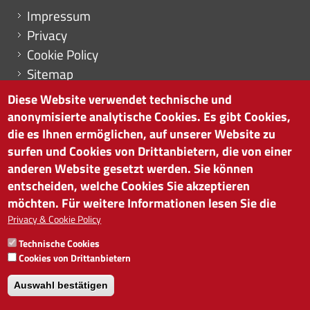
Menu footer
Impressum
Privacy
Cookie Policy
Sitemap
Cookie-Einstellungen
Diese Website verwendet technische und
anonymisierte analytische Cookies. Es gibt Cookies,
die es Ihnen ermöglichen, auf unserer Website zu
surfen und Cookies von Drittanbietern, die von einer
HANDELSKAMMER BOZEN
anderen Website gesetzt werden. Sie können
Südtiroler Straße 60 | I-39100 Bozen
entscheiden, welche Cookies Sie akzeptieren
Tel. 0471 945 511 |
info@handelskammer.bz.it
möchten. Für weitere Informationen lesen Sie die
Privacy & Cookie Policy
MwSt.-Nr.: 00376420212
INSTITUT FÜR WIRTSCHAFTSFÖRDERUNG
Technische Cookies
MwSt.-Nr.: 01716880214
Cookies von Drittanbietern
Auswahl bestätigen