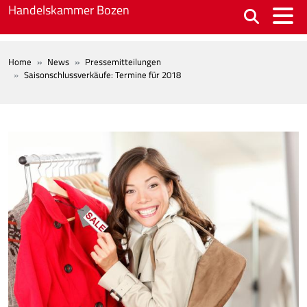
Skip to main content
Handelskammer Bozen
BREADCRUMB
Home
News
Pressemitteilungen
Saisonschlussverkäufe: Termine für 2018