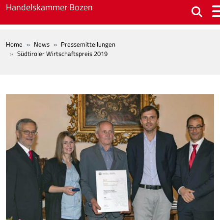
Skip to main content
Handelskammer Bozen
BREADCRUMB
Home
News
Pressemitteilungen
Südtiroler Wirtschaftspreis 2019