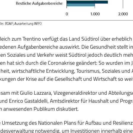
leich zum Trentino verfügt das Land Südtirol über erheblic
edenen Aufgabenbereiche auswirkt. Die Gesundheit stellt i
en Soziales und Verkehr weist Südtirol jedoch deutlich mehr
n hat sich durch die Coronakrise geändert: So wurden im Ja
eit, wirtschaftliche Entwicklung, Tourismus, Soziales und A
ungen der Krise auf die Gesellschaft und Wirtschaft so wei
am mit Giulio Lazzara, Vizegeneraldirektor und Abteilung
nd Enrico Gastaldelli, Amtsdirektor für Haushalt und Pro
m anwesenden Publikum diskutiert.
e Umsetzung des Nationalen Plans für Aufbau und Resilienz
ndesverwaltung notwendig, um Investitionen innerhalb ein