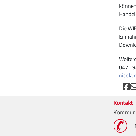
können.
Handel
Die WIF
Einnahm
Downlo
Weitere
0471 9
nicola.
Kontakt
Kommuni