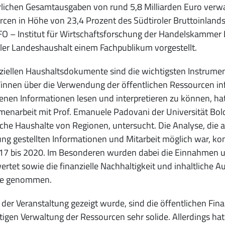
rlichen Gesamtausgaben von rund 5,8 Milliarden Euro verwa
cen in Höhe von 23,4 Prozent des Südtiroler Bruttoinlands
O – Institut für Wirtschaftsforschung der Handelskammer
ler Landeshaushalt einem Fachpublikum vorgestellt.
iziellen Haushaltsdokumente sind die wichtigsten Instrumen
innen über die Verwendung der öffentlichen Ressourcen infor
enen Informationen lesen und interpretieren zu können, h
enarbeit mit Prof. Emanuele Padovani der Universität Bol
iche Haushalte von Regionen, untersucht. Die Analyse, die
ng gestellten Informationen und Mitarbeit möglich war, kon
17 bis 2020. Im Besonderen wurden dabei die Einnahmen 
rtet sowie die finanzielle Nachhaltigkeit und inhaltliche
pe genommen.
 der Veranstaltung gezeigt wurde, sind die öffentlichen Fina
tigen Verwaltung der Ressourcen sehr solide. Allerdings ha