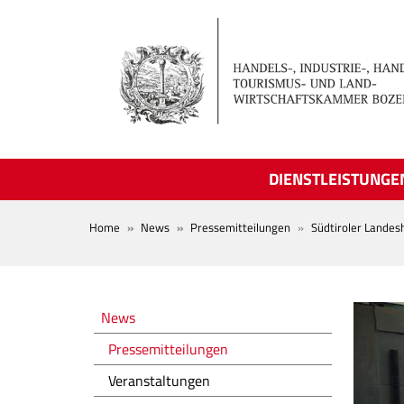
Skip to main content
DIENSTLEISTUNGE
BREADCRUMB
Home
News
Pressemitteilungen
Südtiroler Landes
Novità
News
Pressemitteilungen
Veranstaltungen