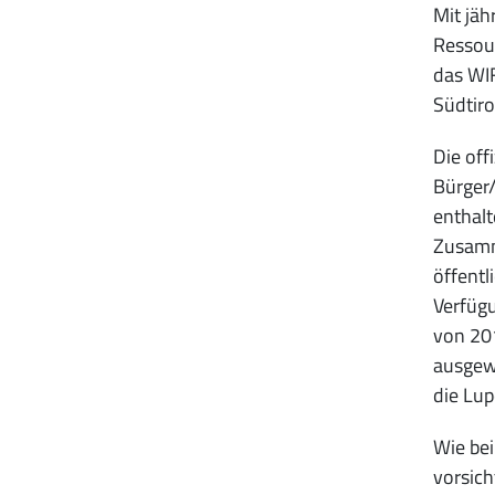
Mit jäh
Ressour
das WIF
Südtiro
Die off
Bürger/
enthalt
Zusamm
öffentl
Verfügu
von 20
ausgewe
die Lu
Wie bei
vorsich