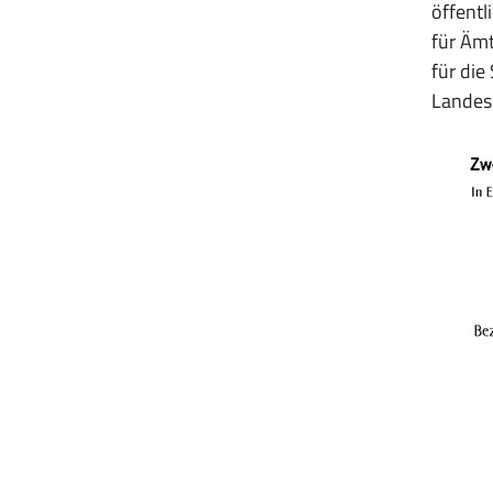
öffentl
für Äm
für die
Landesh