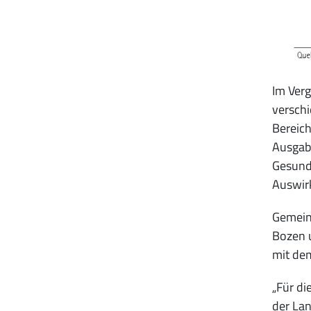
Im Verg
verschi
Bereich
Ausgabe
Gesundh
Auswirk
Gemeins
Bozen u
mit de
„Für di
der La