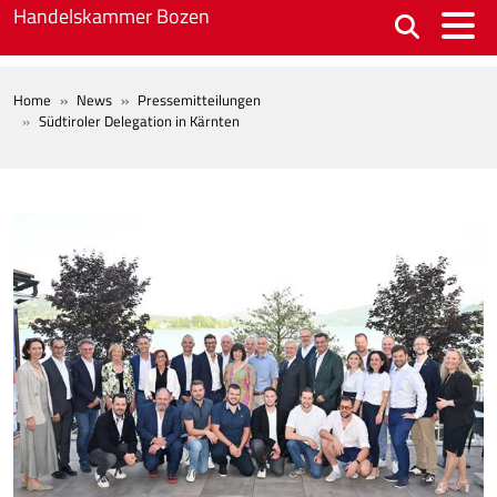
Skip to main content
Handelskammer Bozen
BREADCRUMB
Home
News
Pressemitteilungen
Südtiroler Delegation in Kärnten