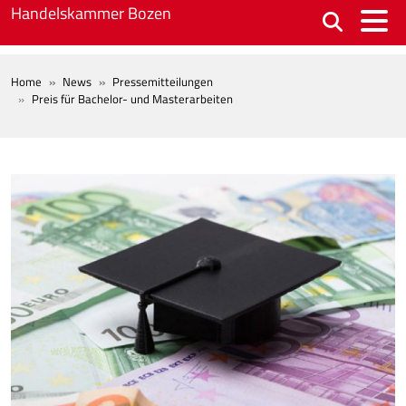
Skip to main content
Handelskammer Bozen
BREADCRUMB
Home
News
Pressemitteilungen
Preis für Bachelor- und Masterarbeiten