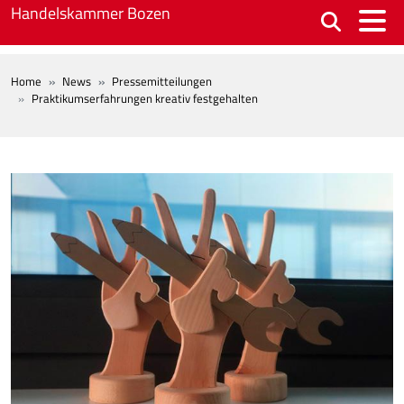
Skip to main content
Handelskammer Bozen
BREADCRUMB
Home
News
Pressemitteilungen
Praktikumserfahrungen kreativ festgehalten