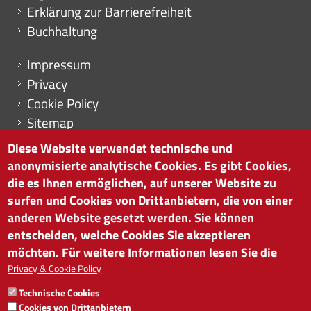
Erklärung zur Barrierefreiheit
Buchhaltung
Menu footer
Impressum
Privacy
Cookie Policy
Sitemap
Cookie-Einstellungen
Diese Website verwendet technische und
anonymisierte analytische Cookies. Es gibt Cookies,
die es Ihnen ermöglichen, auf unserer Website zu
surfen und Cookies von Drittanbietern, die von einer
HANDELSKAMMER BOZEN
anderen Website gesetzt werden. Sie können
Südtiroler Straße 60 | I-39100 Bozen
entscheiden, welche Cookies Sie akzeptieren
Tel. 0471 945 511 |
info@handelskammer.bz.it
möchten. Für weitere Informationen lesen Sie die
Privacy & Cookie Policy
MwSt.-Nr.: 00376420212
INSTITUT FÜR WIRTSCHAFTSFÖRDERUNG
Technische Cookies
MwSt.-Nr.: 01716880214
Cookies von Drittanbietern