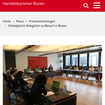
Skip to main content
Handelskammer Bozen
BREADCRUMB
Home
News
Pressemitteilungen
Ostbelgische Delegation zu Besuch in Bozen