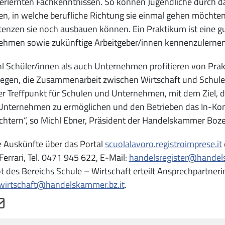
 erlernten Fachkenntnissen. So können Jugendliche durch d
n, in welche berufliche Richtung sie einmal gehen möchten
nzen sie noch ausbauen können. Ein Praktikum ist eine g
ehmen sowie zukünftige Arbeitgeber/innen kennenzulernen
 Schüler/innen als auch Unternehmen profitieren von Prak
iegen, die Zusammenarbeit zwischen Wirtschaft und Schule z
ler Treffpunkt für Schulen und Unternehmen, mit dem Ziel, 
nternehmen zu ermöglichen und den Betrieben das In-Kont
ichtern“, so Michl Ebner, Präsident der Handelskammer Boze
 Auskünfte über das Portal
scuolalavoro.registroimprese.it
Ferrari, Tel. 0471 945 622, E-Mail:
handelsregister@handel
 des Bereichs Schule – Wirtschaft erteilt Ansprechpartneri
.wirtschaft@handelskammer.bz.it
.