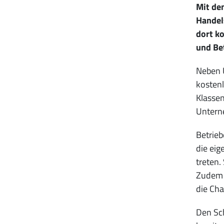
Mit dem
Handel
dort ko
und Bet
Neben U
kostenl
Klasse
Untern
Betrieb
die eig
treten.
Zudem e
die Cha
Den Sch