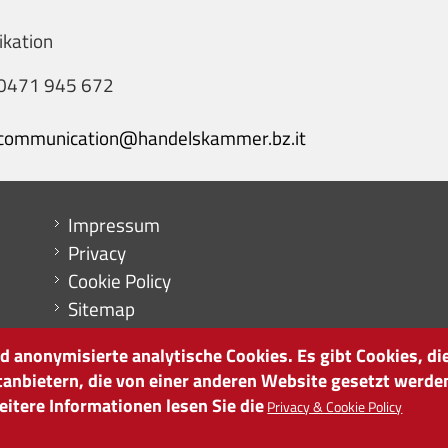
kation
0471 945 672
communication@handelskammer.bz.it
Menu footer
Impressum
Privacy
Cookie Policy
Sitemap
Cookie-Einstellungen
 anonymisierte analytische Cookies. Es gibt Cookies, die
tanbietern, die von einer anderen Website gesetzt werde
itere Informationen lesen Sie die
Privacy & Cookie Policy
it