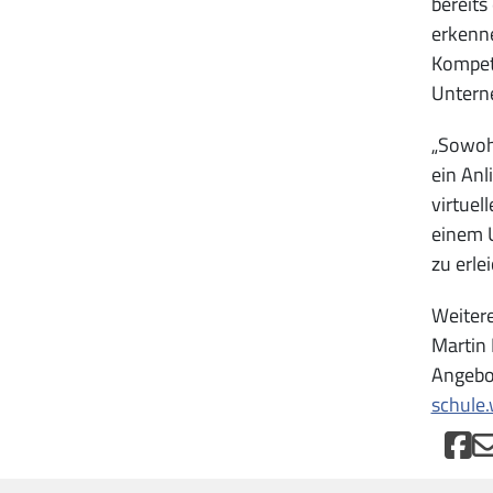
bereits
erkenne
Kompete
Untern
„Sowohl
ein Anl
virtuel
einem U
zu erle
Weitere
Martin 
Angebot
schule