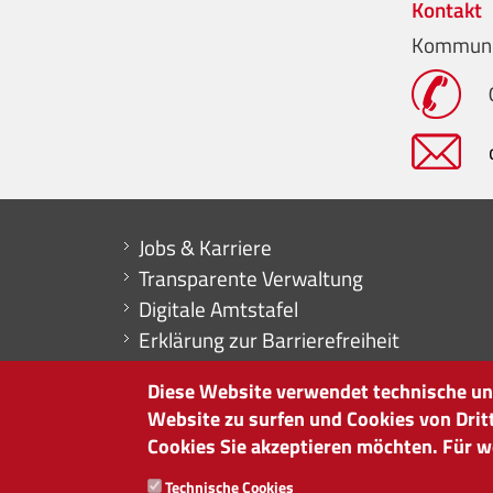
Kontakt
Kommuni
Mini menu di servizio
Jobs & Karriere
Transparente Verwaltung
Digitale Amtstafel
Erklärung zur Barrierefreiheit
Buchhaltung
Diese Website verwendet technische und
Website zu surfen und Cookies von Drit
HANDELSKAMMER BOZEN
Cookies Sie akzeptieren möchten. Für we
Südtiroler Straße 60 | I-39100 Bozen
Tel. 0471 945 511 |
info@handelskammer.bz.
Technische Cookies