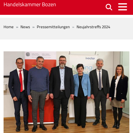
Skip to main content
Handelskammer Bozen
BREADCRUMB
Home
News
Pressemitteilungen
Neujahrstreffs 2024