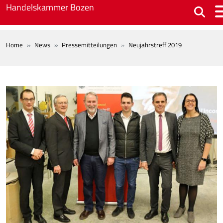
Skip to main content
Handelskammer Bozen
BREADCRUMB
Home
News
Pressemitteilungen
Neujahrstreff 2019