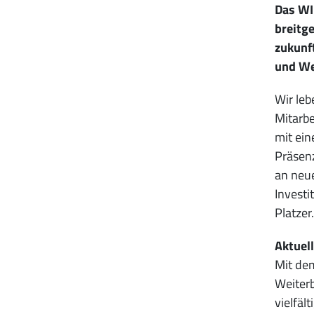
Das WI
breitg
zukunf
und We
Wir leb
Mitarbe
mit ein
Präsenz
an neue
Investi
Platzer.
Aktuel
Mit dem
Weiter
vielfäl