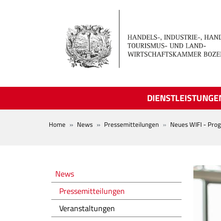
Skip to main content
DIENSTLEISTUNGE
BREADCRUMB
Home
News
Pressemitteilungen
Neues WIFI - Pr
Novità
News
Pressemitteilungen
Veranstaltungen