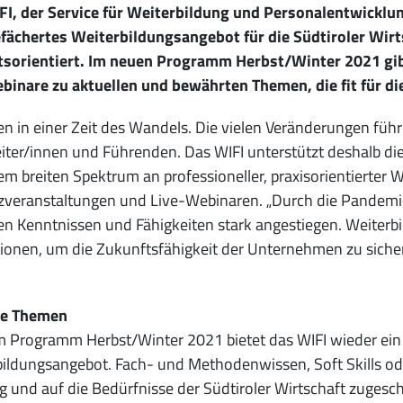
FI, der Service für Weiterbildung und Personalentwicklu
efächertes Weiterbildungsangebot für die Südtiroler Wir
tsorientiert. Im neuen Programm Herbst/Winter 2021 gibt
binare zu aktuellen und bewährten Themen, die fit für d
en in einer Zeit des Wandels. Die vielen Veränderungen f
iter/innen und Führenden. Das WIFI unterstützt deshalb di
em breiten Spektrum an professioneller, praxisorientierter 
veranstaltungen und Live-Webinaren. „Durch die Pandemie u
n Kenntnissen und Fähigkeiten stark angestiegen. Weiterbil
tionen, um die Zukunftsfähigkeit der Unternehmen zu sichern
le Themen
 Programm Herbst/Winter 2021 bietet das WIFI wieder ein 
bildungsangebot. Fach- und Methodenwissen, Soft Skills o
tig und auf die Bedürfnisse der Südtiroler Wirtschaft zuge