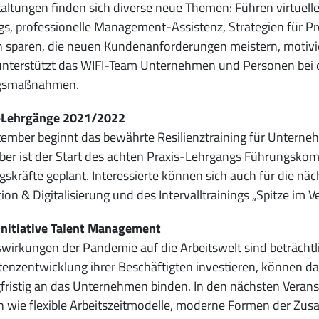
altungen finden sich diverse neue Themen: Führen virtuelle
s, professionelle Management-Assistenz, Strategien für Pre
 sparen, die neuen Kundenanforderungen meistern, motiviert
unterstützt das WIFI-Team Unternehmen und Personen bei d
gsmaßnahmen.
-Lehrgänge 2021/2022
ember beginnt das bewährte Resilienztraining für Untern
er ist der Start des achten Praxis-Lehrgangs Führungsko
skräfte geplant. Interessierte können sich auch für die nä
ion & Digitalisierung und des Intervalltrainings „Spitze im 
Initiative Talent Management
wirkungen der Pandemie auf die Arbeitswelt sind beträchtli
nzentwicklung ihrer Beschäftigten investieren, können da
gfristig an das Unternehmen binden. In den nächsten Veranst
 wie flexible Arbeitszeitmodelle, moderne Formen der Z