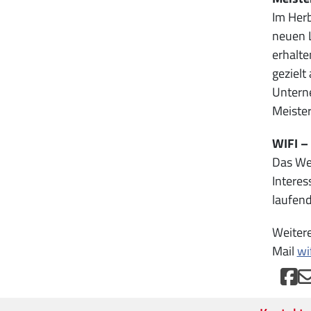
Im Herb
neuen 
erhalte
gezielt
Unterne
Meister
WIFI –
Das Wei
Interes
laufend
Weitere
Mail
wi