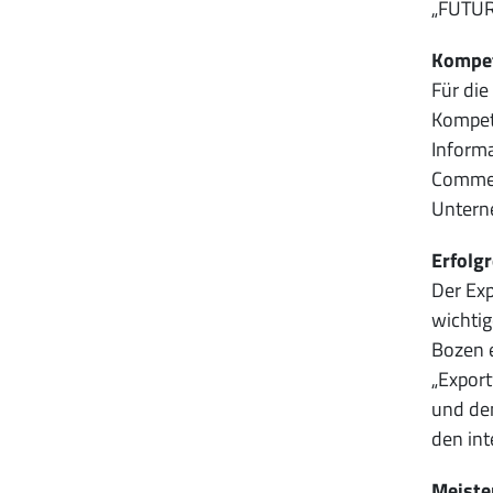
„FUTUR“
Kompet
Für die
Kompete
Informa
Commerc
Unterne
Erfolgr
Der Exp
wichtig
Bozen 
„Export
und den
den int
Meiste