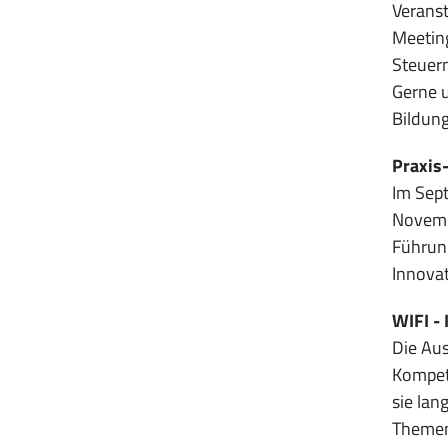
Veranst
Meeting
Steuern
Gerne 
Bildun
Praxis
Im Sept
Novemb
Führung
Innovat
WIFI - 
Die Aus
Kompete
sie lan
Themen