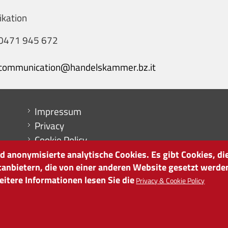
kation
0471 945 672
communication@handelskammer.bz.it
Menu footer
Impressum
Privacy
Cookie Policy
Sitemap
 anonymisierte analytische Cookies. Es gibt Cookies, die
tanbietern, die von einer anderen Website gesetzt werde
Cookie-Einstellungen
itere Informationen lesen Sie die
Privacy & Cookie Policy
it