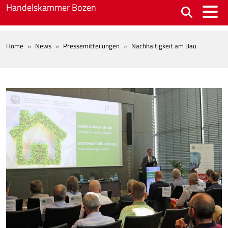
Skip to main content
Handelskammer Bozen
BREADCRUMB
Home
News
Pressemitteilungen
Nachhaltigkeit am Bau