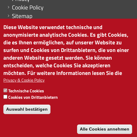
Cookie Policy
Sitemap
Cookie-Einstellungen
Diese Website verwendet technische und
anonymisierte analytische Cookies. Es gibt Cookies,
die es Ihnen ermöglichen, auf unserer Website zu
surfen und Cookies von Drittanbietern, die von einer
HANDELSKAMMER BOZEN
anderen Website gesetzt werden. Sie können
Südtiroler Straße 60 | I-39100 Bozen
entscheiden, welche Cookies Sie akzeptieren
Tel. 0471 945 511 |
info@handelskammer.bz.it
möchten. Für weitere Informationen lesen Sie die
Privacy & Cookie Policy
MwSt.-Nr.: 00376420212
INSTITUT FÜR WIRTSCHAFTSFÖRDERUNG
Technische Cookies
MwSt.-Nr.: 01716880214
Cookies von Drittanbietern
Auswahl bestätigen
Alle Cookies annehmen