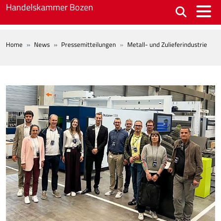
Skip to main content
Handelskammer Bozen
BREADCRUMB
Home
News
Pressemitteilungen
Metall- und Zulieferindustrie