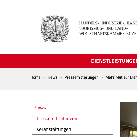
Skip to main content
DIENSTLEISTUNGE
BREADCRUMB
Home
News
Pressemitteilungen
Mehr Mut zur Meh
Novità
News
Pressemitteilungen
Veranstaltungen