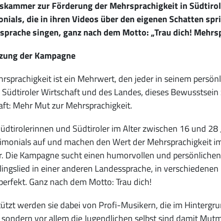
skammer zur Förderung der Mehrsprachigkeit in Südtirol.
nials, die in ihren Videos über den eigenen Schatten spri
sprache singen, ganz nach dem Motto: „Trau dich! Mehrsp
tzung der Kampagne
rsprachigkeit ist ein Mehrwert, den jeder in seinem persön
r Südtiroler Wirtschaft und des Landes, dieses Bewusstsein
ft: Mehr Mut zur Mehrsprachigkeit.
üdtirolerinnen und Südtiroler im Alter zwischen 16 und 28
timonials auf und machen den Wert der Mehrsprachigkeit im 
r. Die Kampagne sucht einen humorvollen und persönliche
blingslied in einer anderen Landessprache, in verschiedenen
erfekt. Ganz nach dem Motto: Trau dich!
ützt werden sie dabei von Profi-Musikern, die im Hintergru
 sondern vor allem die Jugendlichen selbst sind damit Mut