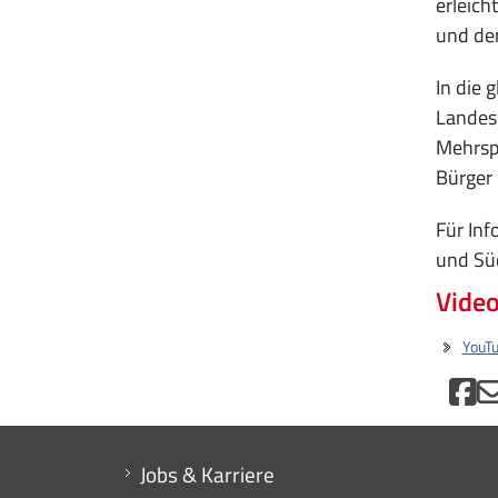
erleic
und der
In die 
Landess
Mehrspr
Bürger 
Für In
und Süd
Vide
YouT
Mini menu di servizio
Jobs & Karriere