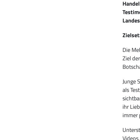
Handel
Testimo
Landes
Zielse
Die Meh
Ziel de
Botscha
Junge S
als Tes
sichtba
ihr Lie
immer p
Unterst
Videos,