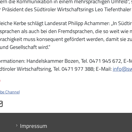
htern die Kommunikation in einem mehrsprachigen Umfeld“,
 Präsident des Südtiroler Wirtschaftsrings Leo Tiefenthaler
gleiche Kerbe schlägt Landesrat Philipp Achammer: „In Südtir
prachen als auch bei den Fremdsprachen, die so weit wie m
achigkeit muss konsequent gefördert werden, damit sie zu
und Gesellschaft wird.“
formationen: Handelskammer Bozen, Tel. 0471 945 672, E-M
tiroler Wirtschaftsring, Tel. 0471 977 388; E-Mail:
info@swr
o
ube Channel
Menu footer
Impressum