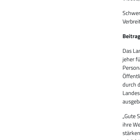
Schwerp
Verbrei
Beitrag
Das Lan
jeher f
Persona
Öffentl
durch d
Landes
ausgeb
„Gute S
ihre We
stärken