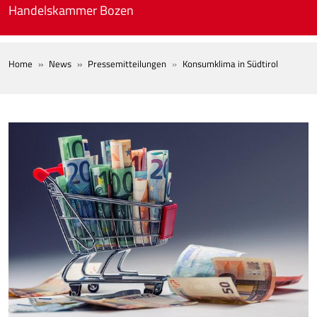
Skip to main content
Handelskammer Bozen
BREADCRUMB
Home
News
Pressemitteilungen
Konsumklima in Südtirol