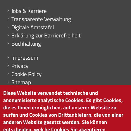
Mini menu di servizio
Jobs & Karriere
Transparente Verwaltung
Digitale Amtstafel
Erklärung zur Barrierefreiheit
Buchhaltung
Menu footer
Impressum
Privacy
Cookie Policy
Sitemap
Cookie-Einstellungen
Diese Website verwendet technische und
anonymisierte analytische Cookies. Es gibt Cookies,
die es Ihnen ermöglichen, auf unserer Website zu
surfen und Cookies von Drittanbietern, die von einer
HANDELSKAMMER BOZEN
anderen Website gesetzt werden. Sie können
Südtiroler Straße 60 | I-39100 Bozen
entscheiden, welche Cookies Sie akzeptieren