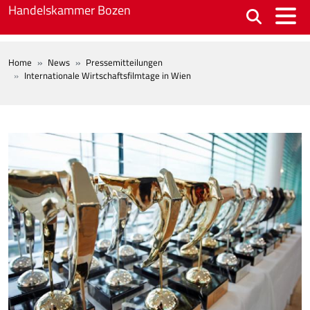
Skip to main content
Handelskammer Bozen
BREADCRUMB
Home
News
Pressemitteilungen
Internationale Wirtschaftsfilmtage in Wien