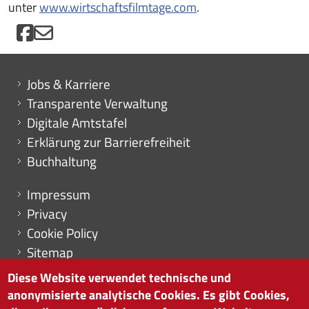
unter
www.wirtschaftsfilmtage.com
.
Mini menu di servizio
Jobs & Karriere
Transparente Verwaltung
Digitale Amtstafel
Erklärung zur Barrierefreiheit
Buchhaltung
Menu footer
Impressum
Privacy
Cookie Policy
Sitemap
Cookie-Einstellungen
Diese Website verwendet technische und
anonymisierte analytische Cookies. Es gibt Cookies,