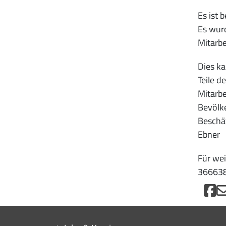
Es ist 
Es wurd
Mitarbe
Dies ka
Teile d
Mitarbe
Bevölke
Beschä
Ebner
Für wei
366638
Mini menu di servizio