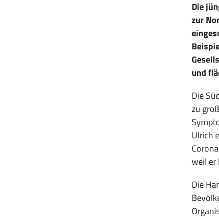
Die jü
zur Nor
einges
Beispie
Gesell
und fl
Die Süd
zu groß
Symptom
Ulrich 
Corona-
weil er
Die Han
Bevölke
Organis