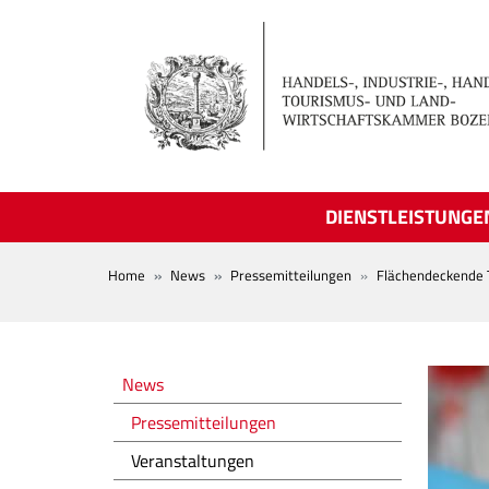
Skip to main content
DIENSTLEISTUNGE
BREADCRUMB
Home
News
Pressemitteilungen
Flächendeckende T
Novità
News
Pressemitteilungen
Veranstaltungen