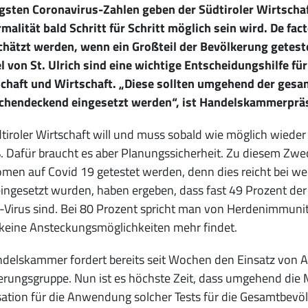
ngsten Coronavirus-Zahlen geben der Südtiroler Wirtschaf
malität bald Schritt für Schritt möglich sein wird. De fact
chätzt werden, wenn ein Großteil der Bevölkerung getest
l von St. Ulrich sind eine wichtige Entscheidungshilfe 
schaft und Wirtschaft. „Diese sollten umgehend der gesa
ächendeckend eingesetzt werden“, ist Handelskammerpräs
tiroler Wirtschaft will und muss sobald wie möglich wieder
. Dafür braucht es aber Planungssicherheit. Zu diesem Zwe
en auf Covid 19 getestet werden, denn dies reicht bei weite
eingesetzt wurden, haben ergeben, dass fast 49 Prozent de
Virus sind. Bei 80 Prozent spricht man von Herdenimmunität,
 keine Ansteckungsmöglichkeiten mehr findet.
delskammer fordert bereits seit Wochen den Einsatz von An
rungsgruppe. Nun ist es höchste Zeit, dass umgehend die 
ation für die Anwendung solcher Tests für die Gesamtbevöl