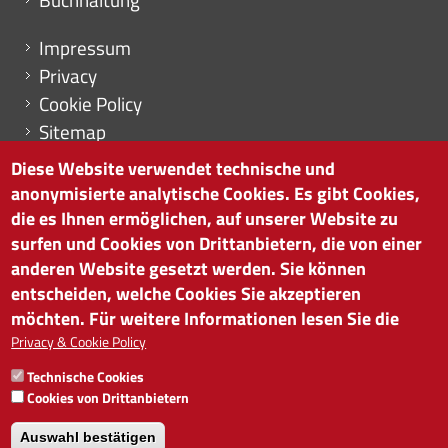
Menu footer
Impressum
Privacy
Cookie Policy
Sitemap
Cookie-Einstellungen
Diese Website verwendet technische und
anonymisierte analytische Cookies. Es gibt Cookies,
die es Ihnen ermöglichen, auf unserer Website zu
surfen und Cookies von Drittanbietern, die von einer
HANDELSKAMMER BOZEN
anderen Website gesetzt werden. Sie können
Südtiroler Straße 60 | I-39100 Bozen
entscheiden, welche Cookies Sie akzeptieren
Tel. 0471 945 511 |
info@handelskammer.bz.it
möchten. Für weitere Informationen lesen Sie die
Privacy & Cookie Policy
MwSt.-Nr.: 00376420212
INSTITUT FÜR WIRTSCHAFTSFÖRDERUNG
Technische Cookies
MwSt.-Nr.: 01716880214
Cookies von Drittanbietern
Auswahl bestätigen