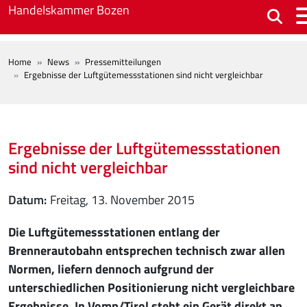
Skip to main content
Handelskammer Bozen
BREADCRUMB
Home
News
Pressemitteilungen
Ergebnisse der Luftgütemessstationen sind nicht vergleichbar
Ergebnisse der Luftgütemessstationen
sind nicht vergleichbar
Datum
Freitag, 13. November 2015
Die Luftgütemessstationen entlang der
Brennerautobahn entsprechen technisch zwar allen
Normen, liefern dennoch aufgrund der
unterschiedlichen Positionierung nicht vergleichbare
Ergebnisse. In Vomp/Tirol steht ein Gerät direkt an