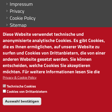
Menu footer
Impressum
Privacy
Cookie Policy
Sitemap
Cookie-Einstellungen
Diese Website verwendet technische und
anonymisierte analytische Cookies. Es gibt Cookies,
die es Ihnen ermöglichen, auf unserer Website zu
surfen und Cookies von Drittanbietern, die von einer
HANDELSKAMMER BOZEN
anderen Website gesetzt werden. Sie können
Südtiroler Straße 60 | I-39100 Bozen
entscheiden, welche Cookies Sie akzeptieren
Tel. 0471 945 511 |
info@handelskammer.bz.it
möchten. Für weitere Informationen lesen Sie die
Privacy & Cookie Policy
MwSt.-Nr.: 00376420212
INSTITUT FÜR WIRTSCHAFTSFÖRDERUNG
Technische Cookies
MwSt.-Nr.: 01716880214
Cookies von Drittanbietern
Auswahl bestätigen