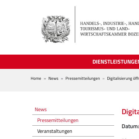
Skip to main content
DIENSTLEISTUNGE
BREADCRUMB
Home
News
Pressemitteilungen
Digitalisierung öf
Novità
News
Digit
Pressemitteilungen
Datum
Veranstaltungen