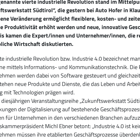
enannte vierte industrielle Revolution stand im Mittelp
tswerkstatt Südtirol“, die gestern bei Auto Hofer in Klau
bene Veränderung ermöglicht flexiblere, kosten- und zeit
ie Produktivität erhöht werden und neue, innovative Ges
is kamen die Expert/innen und Unternehmer/innen, die re
liche Wirtschaft diskutierten.
rte industrielle Revolution bzw. Industrie 4.0 bezeichnet m
e mittels Informations- und Kommunikationstechnik. Die 
hmen werden dabei von Software gesteuert und gleichzeitig
stehen neue Produkte und Dienste, die das Leben und Arbe
 mit Technologien prägen wird.
r diesjährigen Veranstaltungsreihe „Zukunftswerkstatt Südt
ungen der Digitalisierung auf bestehende Geschäftsproze
en für Unternehmen in den verschiedenen Branchen aufzuz
kammerpräsident Michl Ebner betont: „Industrie 4.0 ist kein
ehmen müssen ihre etablierten Geschäftsprozesse überden