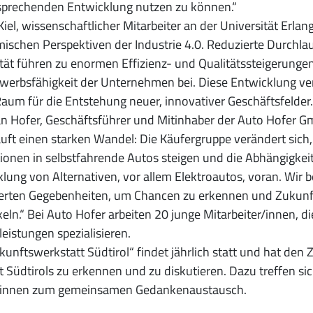
sprechenden Entwicklung nutzen zu können.“
Kiel, wissenschaftlicher Mitarbeiter an der Universität Erlan
schen Perspektiven der Industrie 4.0. Reduzierte Durchla
lität führen zu enormen Effizienz- und Qualitätssteigerunge
erbsfähigkeit der Unternehmen bei. Diese Entwicklung ver
Raum für die Entstehung neuer, innovativer Geschäftsfelder.
an Hofer, Geschäftsführer und Mitinhaber der Auto Hofer G
uft einen starken Wandel: Die Käufergruppe verändert sic
tionen in selbstfahrende Autos steigen und die Abhängigkeit
lung von Alternativen, vor allem Elektroautos, voran. Wir b
erten Gegebenheiten, um Chancen zu erkennen und Zukunf
eln.“ Bei Auto Hofer arbeiten 20 junge Mitarbeiter/innen, 
leistungen spezialisieren.
kunftswerkstatt Südtirol“ findet jährlich statt und hat den
 Südtirols zu erkennen und zu diskutieren. Dazu treffen si
/innen zum gemeinsamen Gedankenaustausch.