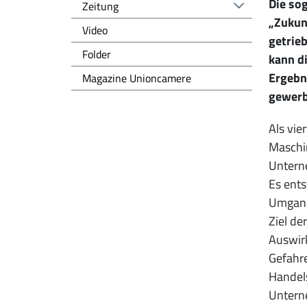
Die sog
Zeitung
„Zukunf
Video
getrie
Folder
kann d
Ergebn
Magazine Unioncamere
gewerb
Als vie
Maschin
Unterne
Es ent
Umgang
Ziel de
Auswirk
Gefahr
Handels
Untern