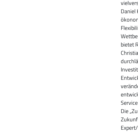
vielver
Daniel 
ökonomi
Flexibi
Wettbew
bietet 
Christi
durchlä
Investi
Entwick
veränd
entwick
Service
Die „Zu
Zukunft
Expert