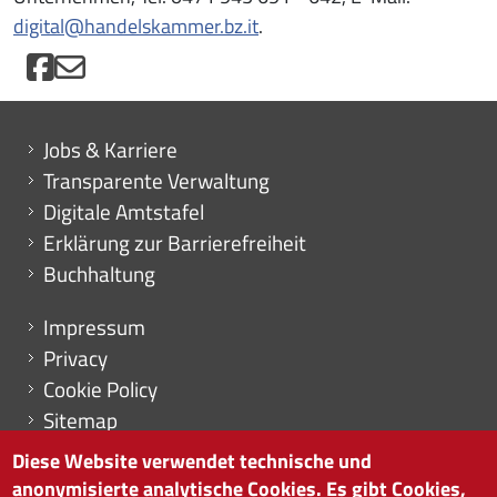
digital@handelskammer.bz.it
.
Mini menu di servizio
Jobs & Karriere
Transparente Verwaltung
Digitale Amtstafel
Erklärung zur Barrierefreiheit
Buchhaltung
Menu footer
Impressum
Privacy
Cookie Policy
Sitemap
Cookie-Einstellungen
Diese Website verwendet technische und
anonymisierte analytische Cookies. Es gibt Cookies,