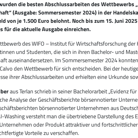
wurden die besten Abschlussarbeiten des Wettbewerbs „B
haft“ (Ausgabe: Sommersemester 2024) in der Handelsk
ld von je 1.500 Euro belohnt. Noch bis zum 15. Juni 2025
 für die aktuelle Ausgabe einreichen.
tbewerb des WIFO – Institut für Wirtschaftsforschung der
innen und Studenten, die sich in ihren Bachelor- und Mast
aft auseinandersetzen. Im Sommersemester 2024 konnten Fe
 Calvo den Wettbewerb für sich entscheiden. Bei der heutige
sse ihrer Abschlussarbeiten und erhielten eine Urkunde sow
lber
aus Terlan schrieb in seiner Bachelorarbeit „Evidenz fü
che Analyse der Geschäftsberichte börsennotierter Untern
chäftsberichten börsennotierter Unternehmen aus Deutschla
I-Washing versteht man die übertriebene Darstellung des Ei
Unternehmen oder Produkt attraktiver und fortschrittlicher
htfertigte Vorteile zu verschaffen.