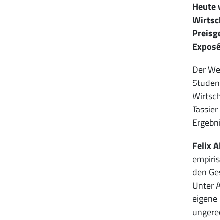
Heute 
Wirtsc
Preisge
Exposés
Der Wet
Student
Wirtsch
Tassier
Ergebni
Felix A
empiris
den Ges
Unter A
eigene 
ungerec