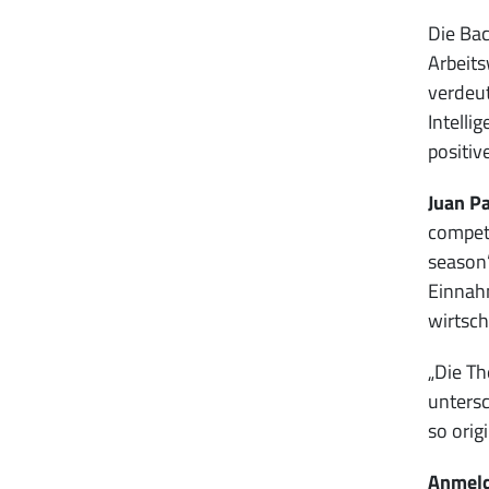
Die Bac
Arbeits
verdeut
Intelli
positiv
Juan Pa
competi
season”
Einnahm
wirtsch
„Die Th
untersc
so orig
Anmeld