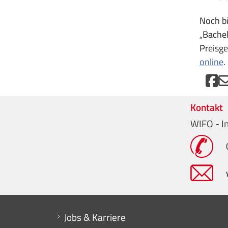
Noch bi
„Bachel
Preisge
online
.
Kontakt
WIFO - In
Mini menu di servizio
Jobs & Karriere