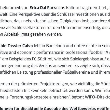
helorarbeit von
Erica Dal Farra
aus Kaltern trägt den Titel 
welt: Eine Perspektive über die Schlüsselinvestitionen aus
lichen, dass neben technischen Fähigkeiten insbesondere
genz als Schlüsselfaktoren für den Unternehmenserfolg, die
en Arbeitsklimas gesehen werden.
blo Tassier Calvo
lebt in Barcelona und untersuchte in sein
tive and economic performance in professional football: A st
 am Beispiel des FC Südtirol, wie sich Spielergebnisse auf di
engenerierung des Vereins auswirken. Es zeigte sich, das
aftlichen Leistung professioneller Fußballvereine und ihrem 
emen der prämierten Projekte zeigen, wie vielfältig die Südt
hiedlichsten Blickwinkeln betrachtet werden kann. Wir fre
inelle Forschungskonzepte einreichen“, betont WIFO-Direkt
ungen für die aktuelle Ausgabe des Wettbewerbs geöffn