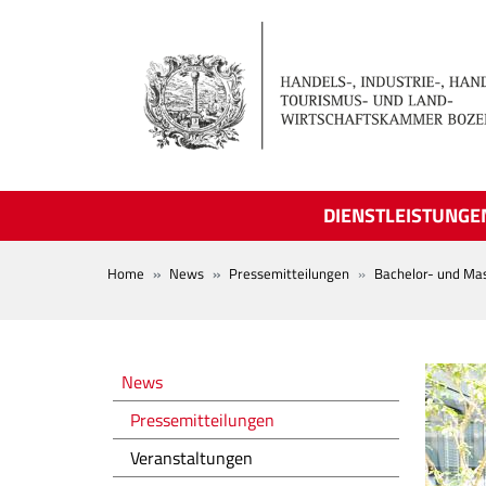
Skip to main content
DIENSTLEISTUNGE
BREADCRUMB
Home
News
Pressemitteilungen
Bachelor- und Mas
Novità
News
Pressemitteilungen
Veranstaltungen