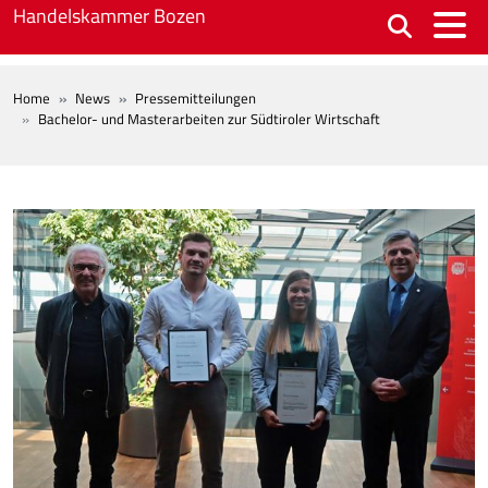
Skip to main content
Handelskammer Bozen
BREADCRUMB
Home
News
Pressemitteilungen
Bachelor- und Masterarbeiten zur Südtiroler Wirtschaft