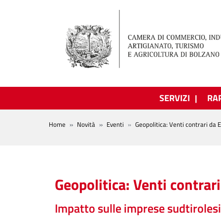
Salta al contenuto principale
SERVIZI
RA
BREADCRUMB
Home
Novità
Eventi
Geopolitica: Venti contrari da 
Geopolitica: Venti contrar
Impatto sulle imprese sudtirolesi