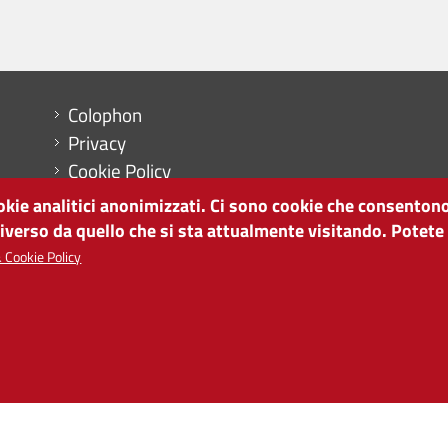
Menu footer
Colophon
Privacy
Cookie Policy
Mappa del sito
ookie analitici anonimizzati. Ci sono cookie che consentono
Impostazioni cookie
diverso da quello che si sta attualmente visitando. Potete
 Cookie Policy
SVILUPPO ECONOMICO