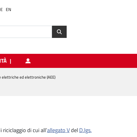
DE
EN
ITÀ
elettriche ed elettroniche (AEE)
iciclaggio di cui all’
allegato V
del
D.lgs.