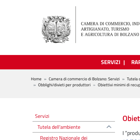
Salta al contenuto principale
SERVIZI
RA
BREADCRUMB
Home
Camera di commercio di Bolzano: Servizi
Tutela 
Obblighi/divieti per produttori
Obiettivi minimi di recup
Tutela dell'ambiente
Servizi
Obiet
Tutela dell'ambiente
I “produ
Registro Nazionale dei