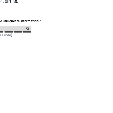
14
. (art. 8).
e utili queste informazioni?
(
1
vote)