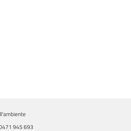
ll'ambiente
0471 945 693