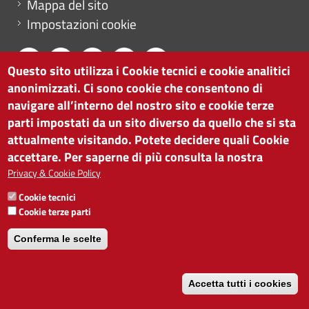
Mappa del sito
Impostazioni cookie
Questo sito utilizza i Cookie tecnici e cookie analitici
anonimizzati. Ci sono cookie che consentono di
CAMERA DI COMMERCIO DI BOLZANO
navigare all’interno del nostro sito e cookie terze
via Alto Adige 60 | I-39100 Bolzano
parti impostati da un sito diverso da quello che si sta
tel. 0471 945 511 |
info@camcom.bz.it
attualmente visitando. Potete decidere quali Cookie
Partita IVA: 00376420212
accettare. Per saperne di più consulta la nostra
ISTITUTO PER LA PROMOZIONE DELLO
Privacy & Cookie Policy
SVILUPPO ECONOMICO
Cookie tecnici
Partita IVA: 01716880214
Cookie terze parti
Conferma le scelte
Accetta tutti i cookies