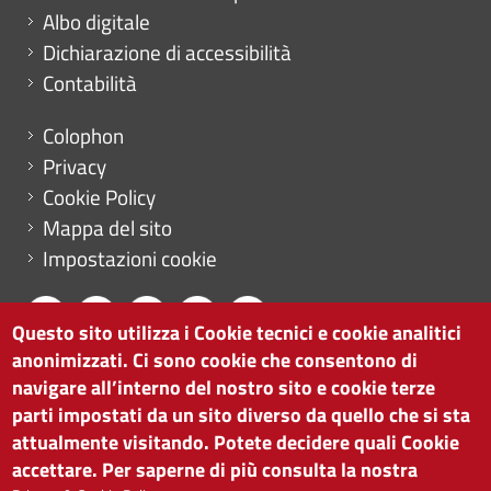
Albo digitale
Dichiarazione di accessibilità
Contabilità
Menu footer
Colophon
Privacy
Cookie Policy
Mappa del sito
Impostazioni cookie
Questo sito utilizza i Cookie tecnici e cookie analitici
anonimizzati. Ci sono cookie che consentono di
CAMERA DI COMMERCIO DI BOLZANO
navigare all’interno del nostro sito e cookie terze
via Alto Adige 60 | I-39100 Bolzano
parti impostati da un sito diverso da quello che si sta
tel. 0471 945 511 |
info@camcom.bz.it
attualmente visitando. Potete decidere quali Cookie
Partita IVA: 00376420212
accettare. Per saperne di più consulta la nostra