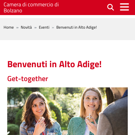
Salta al contenuto principale
Camera di commercio di
Bolzano
BREADCRUMB
Home
Novità
Eventi
Benvenuti in Alto Adige!
Benvenuti in Alto Adige!
Get-together